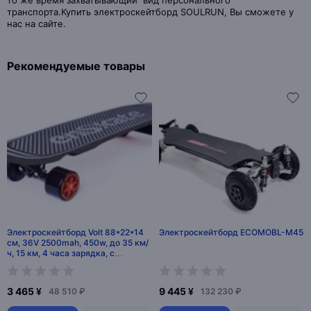
то же время захватывающий вид персонального
транспорта.Купить электроскейтборд SOULRUN, Вы сможете у
нас на сайте.
Рекомендуемые товары
Электроскейтборд Volt 88*22*14
Электроскейтборд ECOMOBL-M45
см, 36V 2500mah, 450w, до 35 км/
ч, 15 км, 4 часа зарядка, с
пультом, из китая, 6.8 кг
3 465 ¥
9 445 ¥
48 510 ₽
132 230 ₽