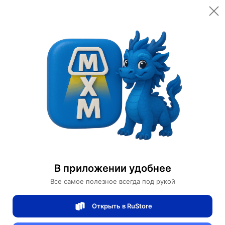
Открыть в приложении
Открыть
Главная
Категории
Автомобили и аксессуары
Электроскейтборды
Электроскейтборд SOULRUN
Электроскейтборд SOULRUN
В приложении удобнее
0 отзывов
0
Все самое полезное всегда под рукой
Магазин Ephdarren
Открыть в RuStore
Артикул:
SOULRUN