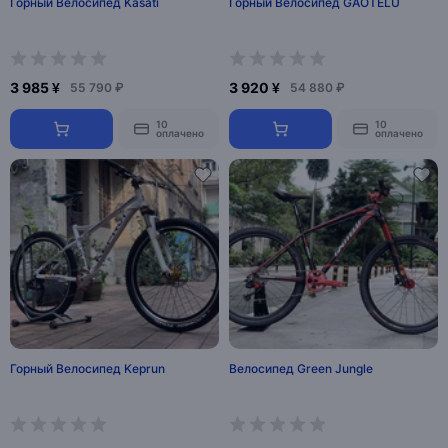
Горный Велосипед Kasati
Горный Велосипед GAOTELU
3 985 ¥
3 920 ¥
55 790 ₽
54 880 ₽
10
10
оплачено
оплачено
Горный Велосипед Keprun
Велосипед Green Jungle