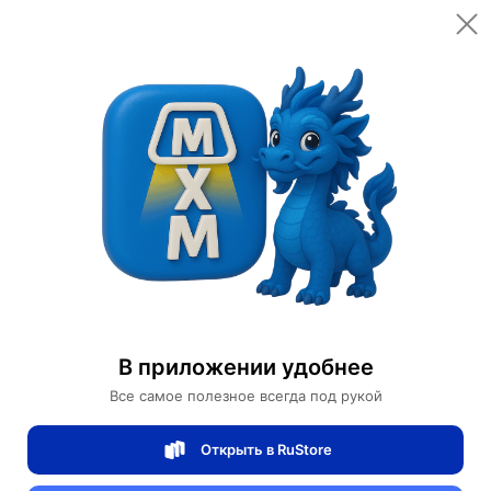
Открыть в приложении
Открыть
Главная
Категории
Спортивные товары
Велоспорт
Велосипеды
Горный Велосипед Renault
Горный Велосипед Renault
В приложении удобнее
0 отзывов
0
Все самое полезное всегда под рукой
Магазин Motors Store
Открыть в RuStore
Артикул:
Renault-825