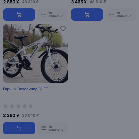
2 880 ¥
3 465 ¥
40 320 ₽
48 510 ₽
10
10
оплачено
оплачено
Горный Велосипед QLEE
2 360 ¥
33 040 ₽
10
оплачено