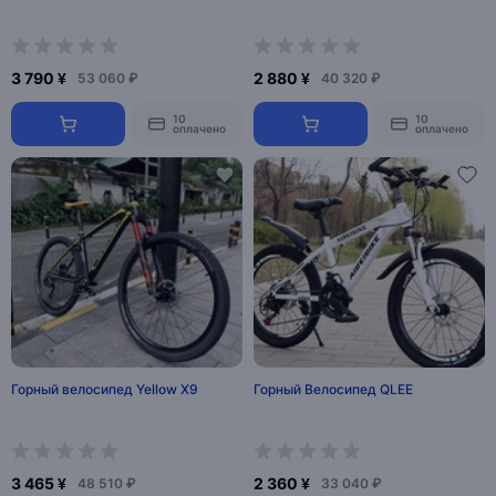
3 790 ¥
2 880 ¥
53 060 ₽
40 320 ₽
10
10
оплачено
оплачено
Горный велосипед Yellow X9
Горный Велосипед QLEE
3 465 ¥
2 360 ¥
48 510 ₽
33 040 ₽