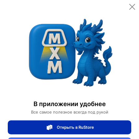
Открыть в приложении
Открыть
Главная
Категории
Спортивные товары
Велоспорт
Велосипеды
Горный Велосипед GAOTELU
Горный Велосипед GAOTELU
В приложении удобнее
0 отзывов
0
Все самое полезное всегда под рукой
Магазин Motors Store
Открыть в RuStore
Артикул:
GAOTELU-133