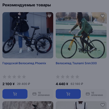
Рекомендуемые товары
Городской Велосипед Phoenix
Велосипед Tsunami Snm300
2 100 ¥
4 440 ¥
29 400 ₽
62 160 ₽
10
10
оплачено
оплачено