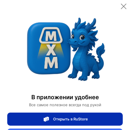
Открыть в приложении
Открыть
Главная
Категории
Спортивные товары
Велоспорт
Велосипеды
Городской Велосипед Smeraldo
Городской Велосипед Smeraldo
В приложении удобнее
0 отзывов
0
Все самое полезное всегда под рукой
Магазин Motors Store
Открыть в RuStore
Артикул:
Smeraldo-339