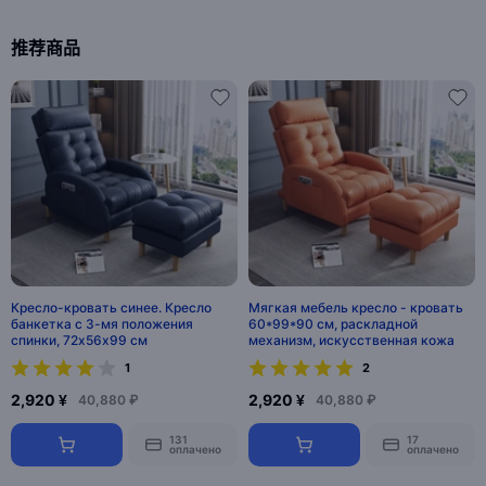
推荐商品
Кресло-кровать синее. Кресло
Мягкая мебель кресло - кровать
банкетка с 3-мя положения
60*99*90 см, раскладной
спинки, 72х56х99 см
механизм, искусственная кожа
1
2
2,920 ¥
2,920 ¥
40,880 ₽
40,880 ₽
131
17
оплачено
оплачено