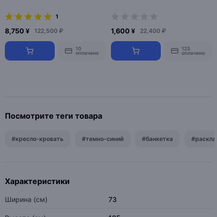
1
8,750 ¥
1,600 ¥
122,500 ₽
22,400 ₽
10
123
оплачено
оплачено
Посмотрите теги товара
#кресло-кровать
#темно-синий
#банкетка
#раскла
Характеристики
Ширина (см)
73