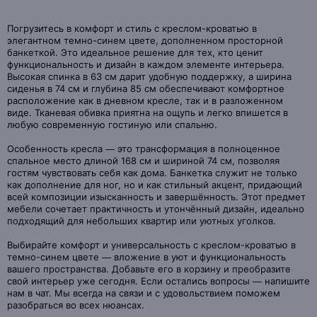
Погрузитесь в комфорт и стиль с креслом-кроватью в
элегантном темно-синем цвете, дополненном просторной
банкеткой. Это идеальное решение для тех, кто ценит
функциональность и дизайн в каждом элементе интерьера.
Высокая спинка в 63 см дарит удобную поддержку, а ширина
сиденья в 74 см и глубина 85 см обеспечивают комфортное
расположение как в дневном кресле, так и в разложенном
виде. Тканевая обивка приятна на ощупь и легко впишется в
любую современную гостиную или спальню.
Особенность кресла — это трансформация в полноценное
спальное место длиной 168 см и шириной 74 см, позволяя
гостям чувствовать себя как дома. Банкетка служит не только
как дополнение для ног, но и как стильный акцент, придающий
всей композиции изысканность и завершённость. Этот предмет
мебели сочетает практичность и утончённый дизайн, идеально
подходящий для небольших квартир или уютных уголков.
Выбирайте комфорт и универсальность с креслом-кроватью в
темно-синем цвете — вложение в уют и функциональность
вашего пространства. Добавьте его в корзину и преобразите
свой интерьер уже сегодня. Если остались вопросы — напишите
нам в чат. Мы всегда на связи и с удовольствием поможем
разобраться во всех нюансах.