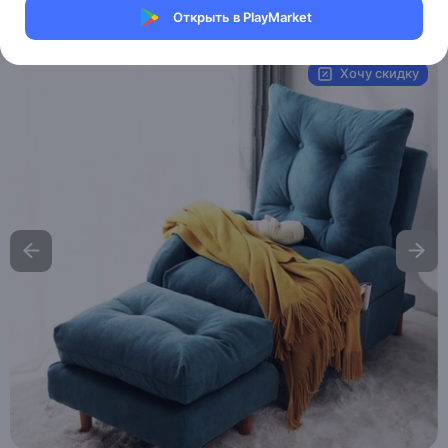
Открыть в PlayMarket
UPC:
MXM2647370231
Хочу скидку