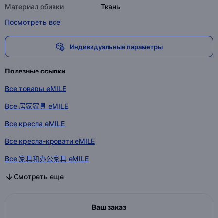
Материал обивки
Ткань
Посмотреть все
Индивидуальные параметры
Полезные ссылки
Все товары eMILE
Все 居家家具 eMILE
Все кресла eMILE
Все кресла-кровати eMILE
Все 家具和办公家具 eMILE
Все 居家家具 в категории
Все кресла в категории
Все кресла-кровати в категории
Все 家具和办公家具 в категории
Смотреть еще
Ваш заказ