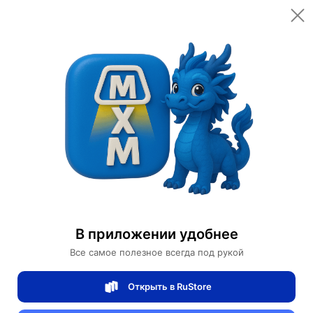
Открыть в приложении
Открыть
主页
Категории
家具和办公家具
居家家具
Кресло кровать темно-синий цвет с банкеткой
Кресло кровать темно-синий цвет с
банкеткой
В приложении удобнее
Все самое полезное всегда под рукой
1 отзывов
0
Открыть в RuStore
Магазин eMILE