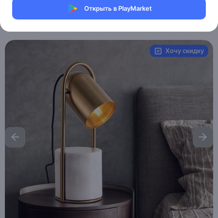
Магазин Table lamps
Открыть в PlayMarket
Артикул:
MXM0657604948
Хочу скидку