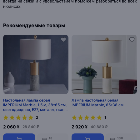
всегда на связи и с удовольствием поможем разобраться во всех
нюансах.
Рекомендуемые товары
Настольная лампа серая
Лампа настольная белая,
IMPERIUM Marble, 1,5 м, 38*65 см,
IMPERIUM Marble, 65*38 см
светодиодная, E27, металл, ткань,
современный
2
1
2 060 ¥
2 920 ¥
28 840 ₽
40 880 ₽
18
130