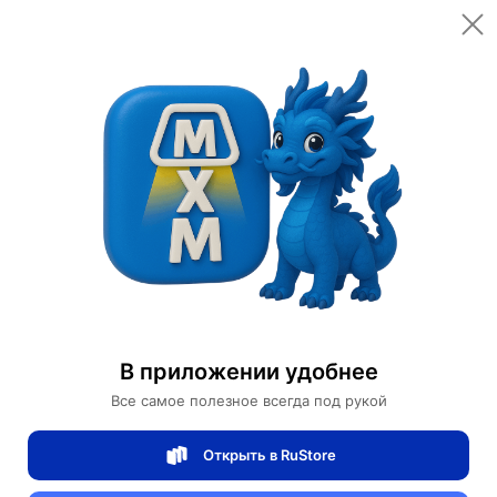
Открыть в приложении
Открыть
Главная
Категории
Мебель для дома и офиса
Освещение для дома
Настольные лампы
Лампа настольная золото, Marble Tube Table, 20*38 см
Лампа настольная золото, Marble Tube
В приложении удобнее
Table, 20*38 см
Все самое полезное всегда под рукой
Открыть в RuStore
1 отзывов
0