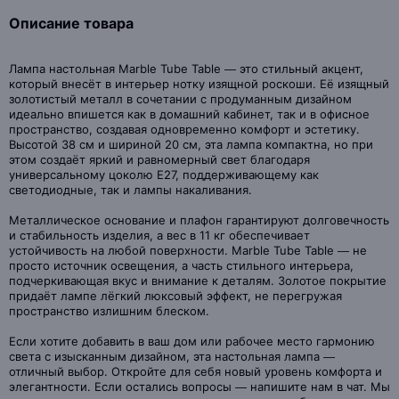
Описание товара
Лампа настольная Marble Tube Table — это стильный акцент,
который внесёт в интерьер нотку изящной роскоши. Её изящный
золотистый металл в сочетании с продуманным дизайном
идеально впишется как в домашний кабинет, так и в офисное
пространство, создавая одновременно комфорт и эстетику.
Высотой 38 см и шириной 20 см, эта лампа компактна, но при
этом создаёт яркий и равномерный свет благодаря
универсальному цоколю E27, поддерживающему как
светодиодные, так и лампы накаливания.
Металлическое основание и плафон гарантируют долговечность
и стабильность изделия, а вес в 11 кг обеспечивает
устойчивость на любой поверхности. Marble Tube Table — не
просто источник освещения, а часть стильного интерьера,
подчеркивающая вкус и внимание к деталям. Золотое покрытие
придаёт лампе лёгкий люксовый эффект, не перегружая
пространство излишним блеском.
Если хотите добавить в ваш дом или рабочее место гармонию
света с изысканным дизайном, эта настольная лампа —
отличный выбор. Откройте для себя новый уровень комфорта и
элегантности. Если остались вопросы — напишите нам в чат. Мы