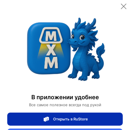
Открыть в приложении
Открыть
Главная
Категории
Мебель для дома и офиса
Освещение для дома
Настольные лампы
Лампа настольная золото Nordic Mangle, 41*47 см, LED, металл
Лампа настольная золото Nordic Mangle,
В приложении удобнее
41*47 см, LED, металл
Все самое полезное всегда под рукой
Открыть в RuStore
0 отзывов
0