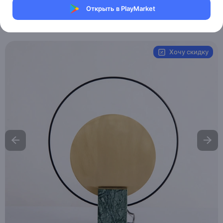
Магазин Table lamps
Открыть в PlayMarket
Артикул:
MAI_HE_MAI_Nordic_Mangle
Хочу скидку