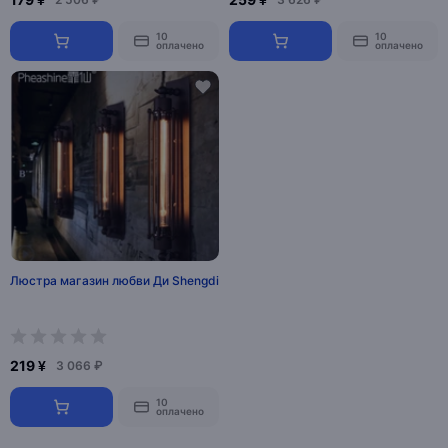
10
10
оплачено
оплачено
Люстра магазин любви Ди Shengdi
219 ¥
3 066 ₽
10
оплачено