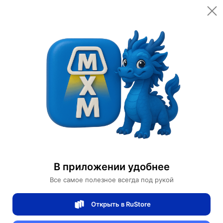
Открыть в приложении
Открыть
Главная
Категории
Мебель для дома и офиса
Освещение для дома
Настенные светильники
Люстра бар Интернет-кафе магазин
Люстра бар Интернет-кафе магазин
В приложении удобнее
Все самое полезное всегда под рукой
0 отзывов
0
Открыть в RuStore
Магазин Weller Store