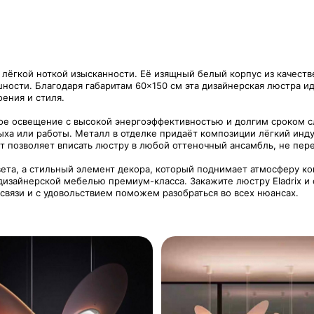
лёгкой ноткой изысканности. Её изящный белый корпус из качеств
шности. Благодаря габаритам 60×150 см эта дизайнерская люстра и
оения и стиля.
ное освещение с высокой энергоэффективностью и долгим сроком 
дыха или работы. Металл в отделке придаёт композиции лёгкий инд
 позволяет вписать люстру в любой оттеночный ансамбль, не пере
света, а стильный элемент декора, который поднимает атмосферу ко
дизайнерской мебелью премиум-класса. Закажите люстру Eladrix и
 связи и с удовольствием поможем разобраться во всех нюансах.