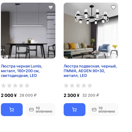
Люстра черная Lumis,
Люстра подвесная, черный,
металл, 160*200 см,
ПММА, AEGEN 90*30,
светодиодная, LED
металл, LED
2 000 ¥
2 300 ¥
28 000 ₽
32 200 ₽
10
10
оплачено
оплачено