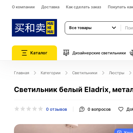
О компании
Доставка
Как сделать заказ
Покупать ка
Все товары
Каталог
Дизайнерские светильники
Главная
Категории
Светильники
Люстры
Светильник белый Eladrix, метал
0 отзывов
0
вопросов
До
Хоч