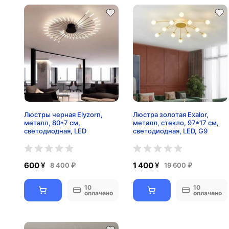
Люстры черная Elyzorn,
Люстра золотая Exalor,
металл, 80*7 см,
металл, стекло, 97*17 см,
светодиодная, LED
светодиодная, LED, G9
600 ¥
1 400 ¥
8 400 ₽
19 600 ₽
10
10
оплачено
оплачено