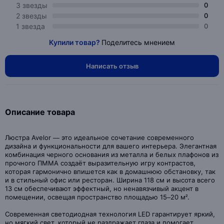
3 звезды
0
2 звезды
0
1 звезда
0
Купили товар?
Поделитесь мнением
Написать отзыв
Описание товара
Люстра Avelor — это идеальное сочетание современного
дизайна и функциональности для вашего интерьера. Элегантная
комбинация черного основания из металла и белых плафонов из
прочного ПММА создаёт выразительную игру контрастов,
которая гармонично впишется как в домашнюю обстановку, так
и в стильный офис или ресторан. Ширина 118 см и высота всего
13 см обеспечивают эффектный, но ненавязчивый акцент в
помещении, освещая пространство площадью 15–20 м².
Современная светодиодная технология LED гарантирует яркий,
но мягкий свет, который не раздражает глаза и помогает