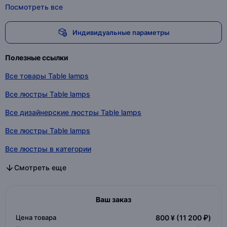
Посмотреть все
Индивидуальные параметры
Полезные ссылки
Все товары Table lamps
Все люстры Table lamps
Все дизайнерские люстры Table lamps
Все люстры Table lamps
Все люстры в категории
Все дизайнерские люстры в категории
Все люстры в категории
Смотреть еще
Ваш заказ
Цена товара
800 ¥
(11 200 ₽)