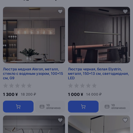
Люстра медная Aleron, металл,
Люстра черная, белая Elystrin,
стекло с водяным узором, 100*15
металл, 150*13 см, светодиодная,
см, G9
LED
1 300 ¥
1 000 ¥
18 200 ₽
14 000 ₽
10
10
оплачено
оплачено