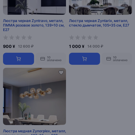
Люстра черная Zyntravo, металл,
Люстра черная Zyntarix, металл,
ПММА розовое золото, 139*10 см,
стекло дымчатое, 105*35 см, Е27
Е27
900 ¥
1 000 ¥
12 600 ₽
14 000 ₽
10
10
оплачено
оплачено
Люстра медная Zynorplex, металл,