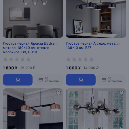
Люстра черная, бронза Elydran,
Люстра черная Altrexo, металл,
металл, 180*40 см, стекло
139*10 см, Е27
молочное, G9, GU10
1 800 ¥
1 000 ¥
25 200 ₽
14 000 ₽
10
10
оплачено
оплачено