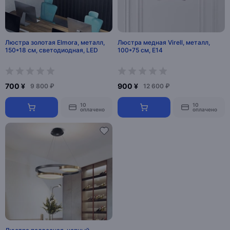
Люстра золотая Elmora, металл,
Люстра медная Virell, металл,
150*18 см, светодиодная, LED
100*75 см, Е14
700 ¥
900 ¥
9 800 ₽
12 600 ₽
10
10
оплачено
оплачено