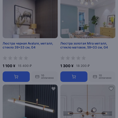
Люстра черная Avalure, металл,
Люстра золотая Mira металл,
стекло 39*33 см, G4
стекло матовое, 59*33 см, G4
1 100 ¥
1 300 ¥
15 400 ₽
18 200 ₽
10
10
оплачено
оплачено