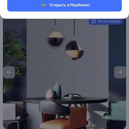
Открыть в PlayMarket
Артикул:
MXM5633671223
Хочу скидку