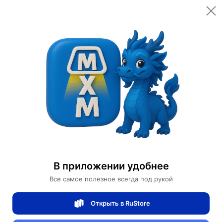
Открыть в приложении
Открыть
Главная
Категории
Светильники
Люстры
Люстра черная Orvinti, металл, 38*40 см, Е27
Люстра черная Orvinti, металл, 38*40 см,
Е27
В приложении удобнее
Все самое полезное всегда под рукой
0 отзывов
0
Открыть в RuStore
Магазин Table lamps