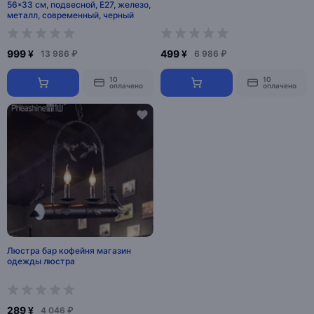
56*33 см, подвесной, E27, железо,
металл, современный, черный
999 ¥
499 ¥
13 986 ₽
6 986 ₽
10
10
оплачено
оплачено
Люстра бар кофейня магазин
одежды люстра
289 ¥
4 046 ₽