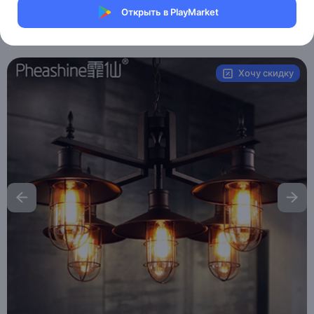
Магазин Weller Store
Открыть в PlayMarket
Артикул:
D143
Хочу скидку