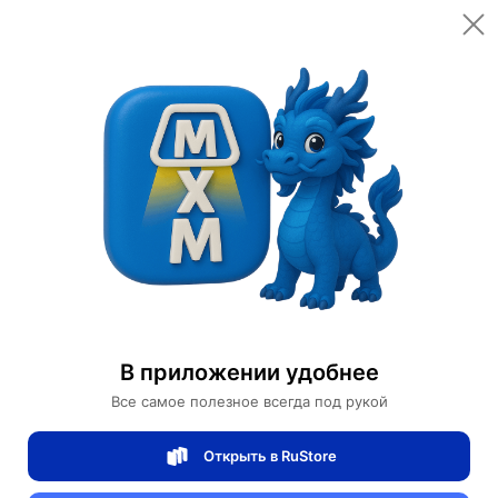
Открыть в приложении
Открыть
Главная
Категории
Мебель для дома и офиса
Освещение для дома
Потолочные светильники
Люстра интернет-кафе дизайн декоративные
Люстра интернет-кафе дизайн
В приложении удобнее
декоративные
Все самое полезное всегда под рукой
Открыть в RuStore
0 отзывов
0