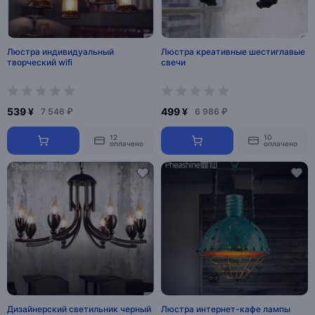
Люстра индивидуальный
Люстра креативные шестиглавые
творческий wifi
свечи
539 ¥
499 ¥
7 546 ₽
6 986 ₽
12
10
оплачено
оплачено
Дизайнерский светильник черный
Люстра интернет-кафе лампы