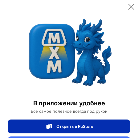
Открыть в приложении
Открыть
Главная
Категории
Светильники
Люстры
Люстра медная Virexia, металл, 95*60 см, G9
Люстра медная Virexia, металл, 95*60 см,
G9
В приложении удобнее
Все самое полезное всегда под рукой
0 отзывов
0
Открыть в RuStore
Магазин Table lamps