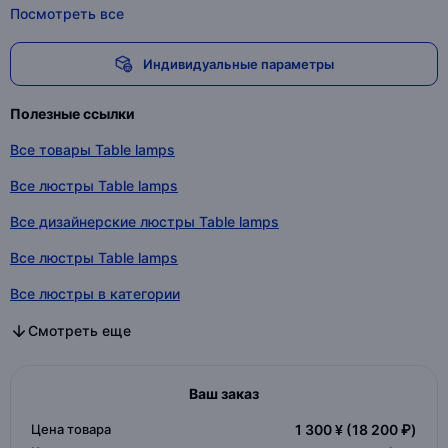
Посмотреть все
Индивидуальные параметры
Полезные ссылки
Все товары Table lamps
Все люстры Table lamps
Все дизайнерские люстры Table lamps
Все люстры Table lamps
Все люстры в категории
Все дизайнерские люстры в категории
Все люстры в категории
Смотреть еще
Ваш заказ
Цена товара
1 300 ¥
(18 200 ₽)