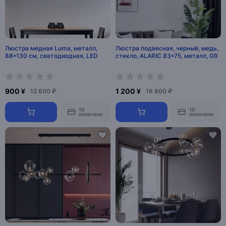
Люстра медная Luma, металл,
Люстра подвесная, черный, медь,
88*130 см, светодиодная, LED
стекло, ALARIC 83*75, металл, G9
900 ¥
1 200 ¥
12 600 ₽
16 800 ₽
10
10
оплачено
оплачено