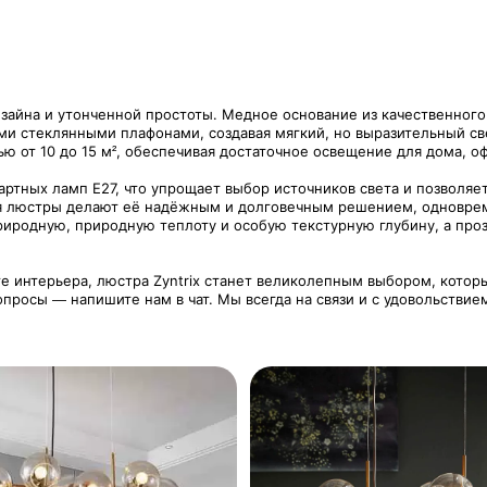
изайна и утонченной простоты. Медное основание из качественног
и стеклянными плафонами, создавая мягкий, но выразительный све
 от 10 до 15 м², обеспечивая достаточное освещение для дома, оф
ртных ламп Е27, что упрощает выбор источников света и позволяет
 люстры делают её надёжным и долговечным решением, одновреме
иродную, природную теплоту и особую текстурную глубину, а про
те интерьера, люстра Zyntrix станет великолепным выбором, котор
опросы — напишите нам в чат. Мы всегда на связи и с удовольстви