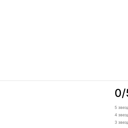
0/
5 звез
4 зве
3 зве