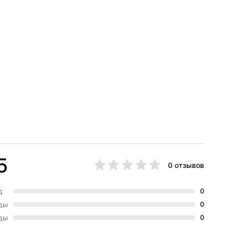
5
0 отзывов
д
0
зды
0
зды
0