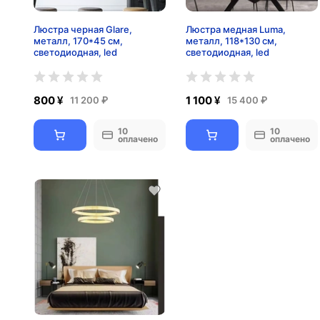
Люстра черная Glare,
Люстра медная Luma,
металл, 170*45 см,
металл, 118*130 см,
светодиодная, led
светодиодная, led
800 ¥
1 100 ¥
11 200 ₽
15 400 ₽
10
10
оплачено
оплачено