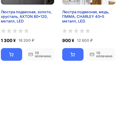
Люстра подвесная, золото,
Люстра подвесная, медь,
хрусталь, AXTON 80*120,
ПММА, CHARLEY 40*5
металл, LED
металл, LED.
1 300 ¥
900 ¥
18 200 ₽
12 600 ₽
10
10
оплачено
оплачено