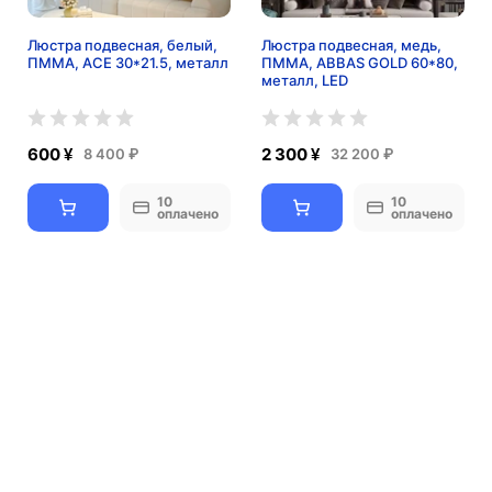
Люстра подвесная, белый,
Люстра подвесная, медь,
ПММА, ACE 30*21.5, металл
ПММА, ABBAS GOLD 60*80,
металл, LED
600 ¥
2 300 ¥
8 400 ₽
32 200 ₽
10
10
оплачено
оплачено