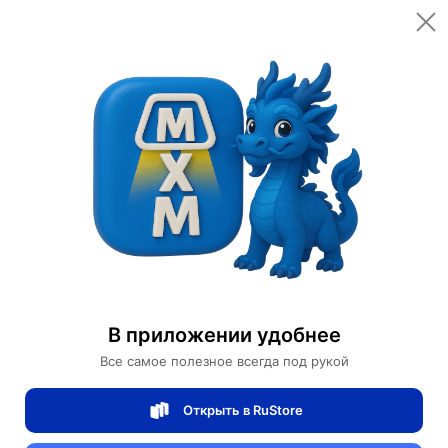
Открыть в приложении
Открыть
Главная
Категории
Мебель для дома и офиса
Освещение для дома
Настенные светильники
Люстра Ностальгия Коридор Лестница
Люстра Ностальгия Коридор Лестница
В приложении удобнее
Все самое полезное всегда под рукой
0 отзывов
0
Открыть в RuStore
Магазин Weller Store