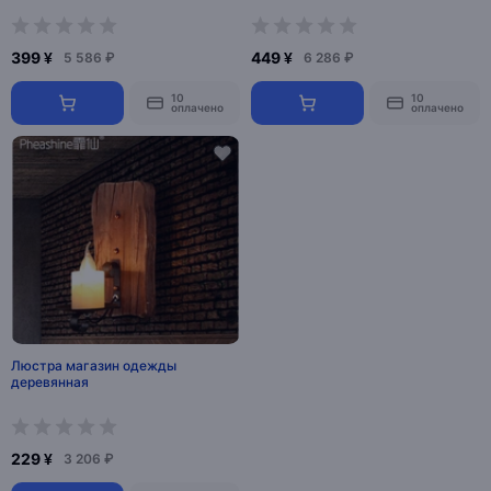
399 ¥
449 ¥
5 586 ₽
6 286 ₽
10
10
оплачено
оплачено
Люстра магазин одежды
деревянная
229 ¥
3 206 ₽