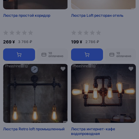
Люстра простой коридор
Люстра Loft ресторан отель
269 ¥
199 ¥
3 766 ₽
2 786 ₽
10
10
оплачено
оплачено
Люстра Retro loft промышленный
Люстра интернет-кафе
водопроводная