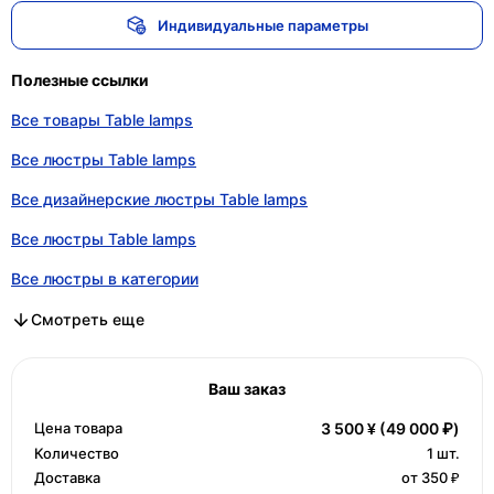
Индивидуальные параметры
Полезные ссылки
Все товары Table lamps
Все люстры Table lamps
Все дизайнерские люстры Table lamps
Все люстры Table lamps
Все люстры в категории
Все дизайнерские люстры в категории
Все люстры в категории
Смотреть еще
Ваш заказ
Цена товара
3 500 ¥
(49 000 ₽)
Количество
1
шт.
Доставка
от 350 ₽