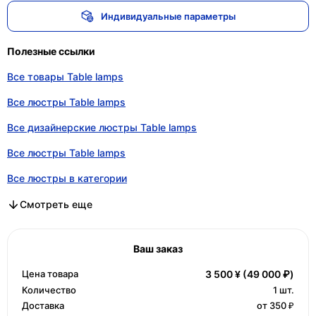
Индивидуальные параметры
Полезные ссылки
Все товары Table lamps
Все люстры Table lamps
Все дизайнерские люстры Table lamps
Все люстры Table lamps
Все люстры в категории
Все дизайнерские люстры в категории
Все люстры в категории
Смотреть еще
Ваш заказ
Цена товара
3 500 ¥
(49 000 ₽)
Количество
1
шт.
Доставка
от 350 ₽