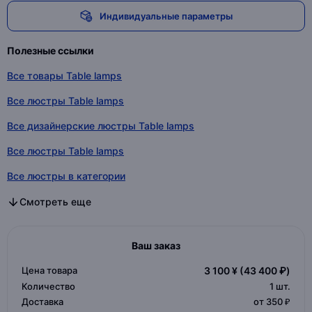
Индивидуальные параметры
Полезные ссылки
Все товары Table lamps
Все люстры Table lamps
Все дизайнерские люстры Table lamps
Все люстры Table lamps
Все люстры в категории
Все дизайнерские люстры в категории
Все люстры в категории
Смотреть еще
Ваш заказ
Цена товара
3 100 ¥
(43 400 ₽)
Количество
1
шт.
Доставка
от 350 ₽