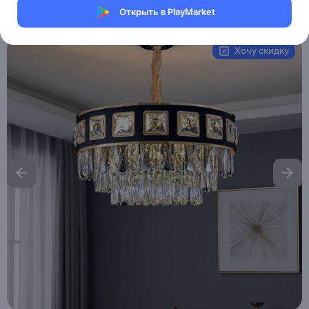
Открыть в PlayMarket
Артикул:
MAI__HE_MAI_ALTIN
Хочу скидку