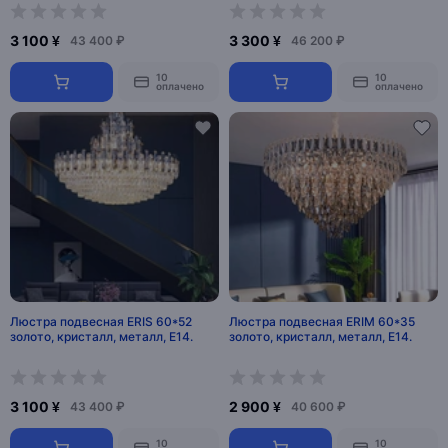
3 100 ¥
3 300 ¥
43 400 ₽
46 200 ₽
10
10
оплачено
оплачено
Люстра подвесная ERIS 60*52
Люстра подвесная ERIM 60*35
золото, кристалл, металл, Е14.
золото, кристалл, металл, Е14.
3 100 ¥
2 900 ¥
43 400 ₽
40 600 ₽
10
10