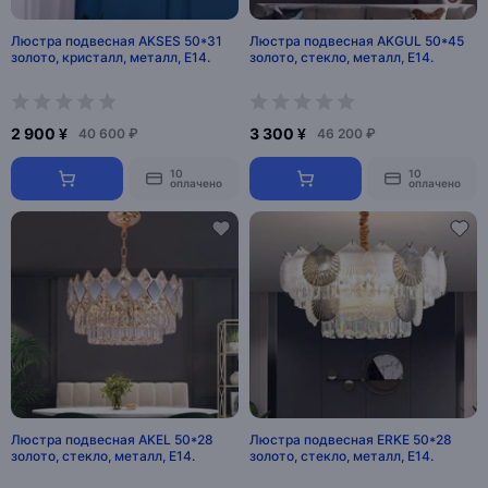
Люстра подвесная AKSES 50*31
Люстра подвесная AKGUL 50*45
золото, кристалл, металл, Е14.
золото, стекло, металл, Е14.
2 900 ¥
3 300 ¥
40 600 ₽
46 200 ₽
10
10
оплачено
оплачено
Люстра подвесная AKEL 50*28
Люстра подвесная ERKE 50*28
золото, стекло, металл, Е14.
золото, стекло, металл, Е14.