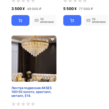
3 500 ¥
5 500 ¥
49 000 ₽
77 000 ₽
10
10
оплачено
оплачено
Люстра подвесная AKSES
100*50 золото, кристалл,
металл, Е14.