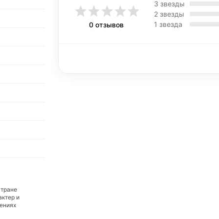
3 звезды
2 звезды
1 звезда
0 отзывов
стране
актер и
дениях