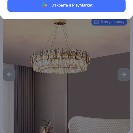
Открыть в PlayMarket
Артикул:
MAI_HE_MAI__ARZU
Хочу скидку