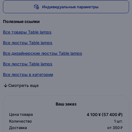
Индивидуальные параметры
Полезные ссылки
Все товары Table lamps
Все люстры Table lamps
Все дизайнерские люстры Table lamps
Все люстры Table lamps
Все люстры в категории
Все дизайнерские люстры в категории
Все люстры в категории
Смотреть еще
Ваш заказ
Цена товара
4 100 ¥
(57 400 ₽)
Количество
1
шт.
Доставка
от 350 ₽