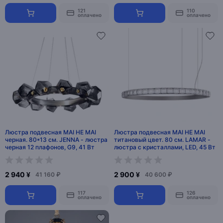
121
110
оплачено
оплачено
Люстра подвесная MAI HE MAI
Люстра подвесная MAI HE MAI
черная. 80*13 см. JENNA - люстра
титановый цвет. 80 см. LAMAR -
черная 12 плафонов, G9, 41 Вт
люстра с кристаллами, LED, 45 Вт
2 940 ¥
2 900 ¥
41 160 ₽
40 600 ₽
117
126
оплачено
оплачено