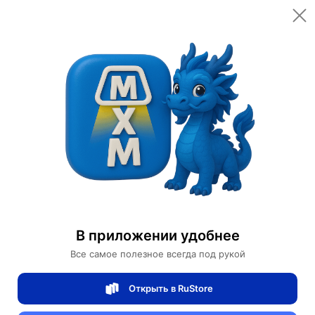
Открыть в приложении
Открыть
Главная
Категории
Светильники
Люстры
Люстра подвесная ARZU 100*22 золото, кристалл, металл, Е14.
Люстра подвесная ARZU 100*22 золото,
кристалл, металл, Е14.
В приложении удобнее
Все самое полезное всегда под рукой
0 отзывов
0
Открыть в RuStore
Магазин Table lamps