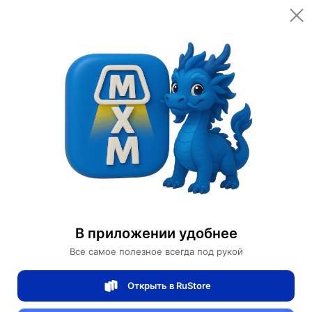
Открыть в приложении
Открыть
Главная
Категории
Светильники
Люстры
Люстра подвесная, белый, ПММА, ACE 30*21.5, металл
Люстра подвесная, белый, ПММА, ACE
30*21.5, металл
В приложении удобнее
Все самое полезное всегда под рукой
0 отзывов
0
Открыть в RuStore
Магазин Table lamps