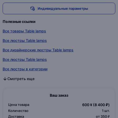
Индивидуальные параметры
Полезные ссылки
Все товары Table lamps
Все люстры Table lamps
Все дизайнерские люстры Table lamps
Все люстры Table lamps
Все люстры в категории
Все дизайнерские люстры в категории
Все люстры в категории
Смотреть еще
Ваш заказ
Цена товара
600 ¥
(8 400 ₽)
Количество
1
шт.
Доставка
от 350 ₽