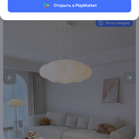
Открыть в PlayMarket
Артикул:
MXM5864410242
Хочу скидку