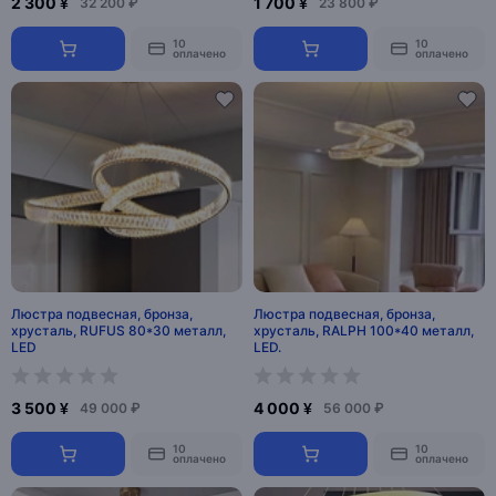
2 300 ¥
1 700 ¥
32 200 ₽
23 800 ₽
10
10
оплачено
оплачено
Люстра подвесная, бронза,
Люстра подвесная, бронза,
хрусталь, RUFUS 80*30 металл,
хрусталь, RALPH 100*40 металл,
LED
LED.
3 500 ¥
4 000 ¥
49 000 ₽
56 000 ₽
10
10
оплачено
оплачено