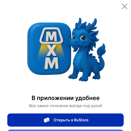
Открыть в приложении
Открыть
Главная
Категории
Светильники
Люстры
Люстра подвесная, бронза, хрусталь, NOAH 58*52 металл, LED
Люстра подвесная, бронза, хрусталь,
NOAH 58*52 металл, LED
В приложении удобнее
Все самое полезное всегда под рукой
0 отзывов
0
Открыть в RuStore
Магазин Table lamps