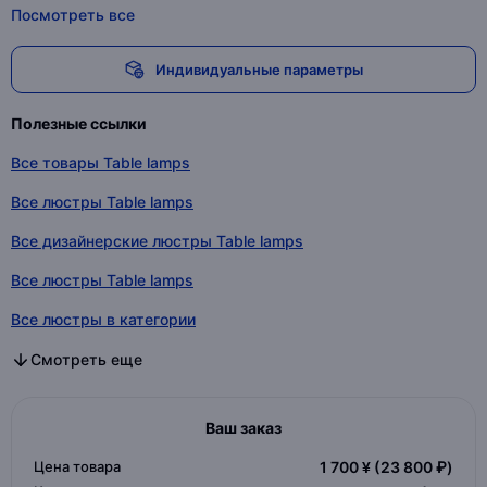
Посмотреть все
Индивидуальные параметры
Полезные ссылки
Все товары Table lamps
Все люстры Table lamps
Все дизайнерские люстры Table lamps
Все люстры Table lamps
Все люстры в категории
Все дизайнерские люстры в категории
Все люстры в категории
Смотреть еще
Ваш заказ
Цена товара
1 700 ¥
(23 800 ₽)