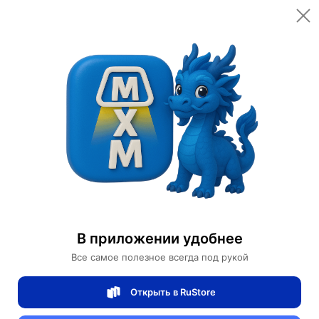
Открыть в приложении
Открыть
Главная
Категории
Светильники
Люстры
Люстра подвесная, бронза, стекло, CHANTI 80*95, металл, LED
Люстра подвесная, бронза, стекло,
CHANTI 80*95, металл, LED
В приложении удобнее
Все самое полезное всегда под рукой
0 отзывов
0
Открыть в RuStore
Магазин Table lamps