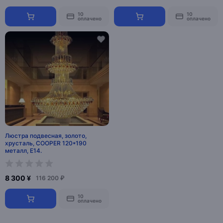
10
10
оплачено
оплачено
Люстра подвесная, золото,
хрусталь, COOPER 120*190
металл, E14.
8 300 ¥
116 200 ₽
10
оплачено