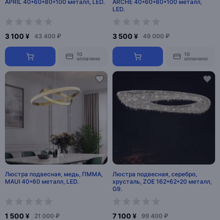
APRIL 40*60*80*100 металл, LED.
ARCHE 40*60*80*100 металл,
LED.
3 100 ¥
3 500 ¥
43 400 ₽
49 000 ₽
10
10
оплачено
оплачено
Люстра подвесная, медь, ПММА,
Люстра подвесная, серебро,
MAUI 40*60 металл, LED.
хрусталь, ZOE 162*62*20 металл,
G9.
1 500 ¥
7 100 ¥
21 000 ₽
99 400 ₽