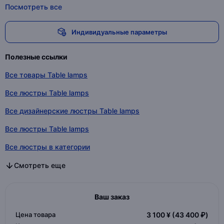
Посмотреть все
Индивидуальные параметры
Полезные ссылки
Все товары Table lamps
Все люстры Table lamps
Все дизайнерские люстры Table lamps
Все люстры Table lamps
Все люстры в категории
Все дизайнерские люстры в категории
Все люстры в категории
Смотреть еще
Ваш заказ
Цена товара
3 100 ¥
(43 400 ₽)