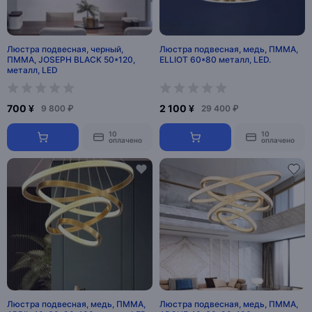
Люстра подвесная, черный,
Люстра подвесная, медь, ПММА,
ПММА, JOSEPH BLACK 50*120,
ELLIOT 60*80 металл, LED.
металл, LED
700 ¥
2 100 ¥
9 800 ₽
29 400 ₽
10
10
оплачено
оплачено
Люстра подвесная, медь, ПММА,
Люстра подвесная, медь, ПММА,