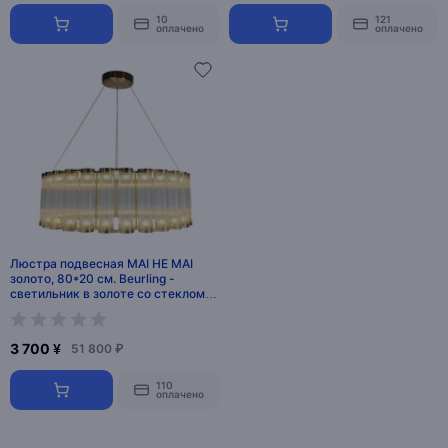
10
121
оплачено
оплачено
Люстра подвесная MAI HE MAI
золото, 80*20 см. Beurling -
светильник в золоте со стеклом,
LED, 30 Вт
3 700 ¥
51 800 ₽
110
оплачено