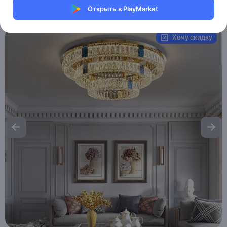
Открыть в PlayMarket
Артикул:
MAI__HE_MAI__CEYHAN
Хочу скидку