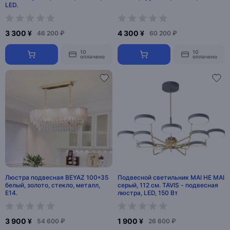
LED.
3 300 ¥
4 300 ¥
46 200 ₽
60 200 ₽
10
10
оплачено
оплачено
Люстра подвесная BEYAZ 100*35
Подвесной светильник MAI HE MAI
белый, золото, стекло, металл,
серый, 112 см. TAVIS - подвесная
Е14.
люстра, LED, 150 Вт
3 900 ¥
1 900 ¥
54 600 ₽
26 600 ₽