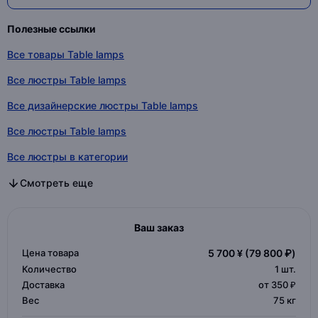
Полезные ссылки
Все товары Table lamps
Все люстры Table lamps
Все дизайнерские люстры Table lamps
Все люстры Table lamps
Все люстры в категории
Все дизайнерские люстры в категории
Все люстры в категории
Смотреть еще
Ваш заказ
Цена товара
5 700 ¥
(79 800 ₽)
Количество
1
шт.
Доставка
от 350 ₽
Вес
75 кг