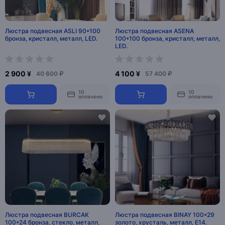
Люстра подвесная ASLI 90*100
Люстра подвесная ASENA
бронза, кристалл, металл, LED.
100*100 бронза, кристалл, металл,
LED.
2 900 ¥
4 100 ¥
40 600 ₽
57 400 ₽
10
10
оплачено
оплачено
Люстра подвесная BURCAK
Люстра подвесная BINAY 100*29
100*24 бронза, стекло, металл,
золото, хрусталь, металл, E14.