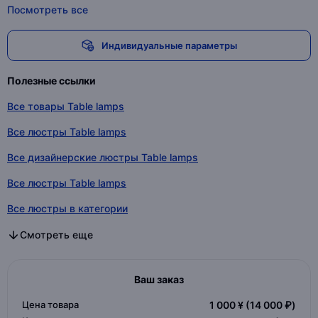
Посмотреть все
Индивидуальные параметры
Полезные ссылки
Все товары Table lamps
Все люстры Table lamps
Все дизайнерские люстры Table lamps
Все люстры Table lamps
Все люстры в категории
Все дизайнерские люстры в категории
Все люстры в категории
Смотреть еще
Ваш заказ
Цена товара
1 000 ¥
(14 000 ₽)