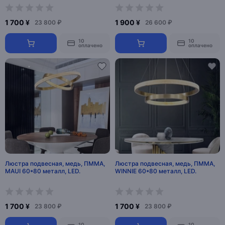
1 700 ¥
1 900 ¥
23 800 ₽
26 600 ₽
10
10
оплачено
оплачено
Люстра подвесная, медь, ПММА,
Люстра подвесная, медь, ПММА,
MAUI 60*80 металл, LED.
WINNIE 60*80 металл, LED.
1 700 ¥
1 700 ¥
23 800 ₽
23 800 ₽
10
10