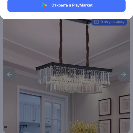
Открыть в PlayMarket
Артикул:
MAI__HE_MAI__GRETA
Хочу скидку