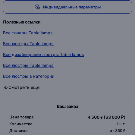
Индивидуальные параметры
Полезные ссылки
Все товары Table lamps
Все люстры Table lamps
Все дизайнерские люстры Table lamps
Все люстры Table lamps
Все люстры в категории
Все дизайнерские люстры в категории
Все люстры в категории
Смотреть еще
Ваш заказ
Цена товара
4 500 ¥
(63 000 ₽)
Количество
1
шт.
Доставка
от 350 ₽