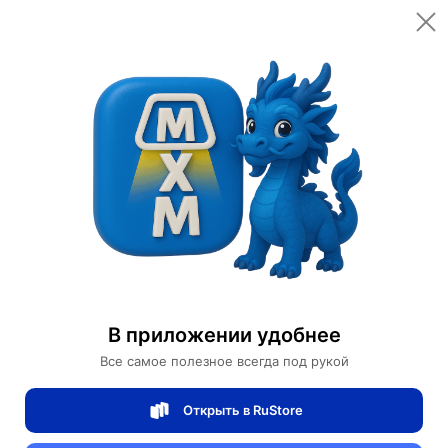
Открыть в приложении
Открыть
Главная
Категории
Светильники
Люстры
Люстра подвесная, черный, кристалл, GRETA 150*28, металл, E14.
Люстра подвесная, черный, кристалл,
GRETA 150*28, металл, E14.
В приложении удобнее
Все самое полезное всегда под рукой
0 отзывов
0
Открыть в RuStore
Магазин Table lamps