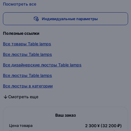
Посмотреть все
Индивидуальные параметры
Полезные ссылки
Все товары Table lamps
Все люстры Table lamps
Все дизайнерские люстры Table lamps
Все люстры Table lamps
Все люстры в категории
Все дизайнерские люстры в категории
Все люстры в категории
Смотреть еще
Ваш заказ
Цена товара
2 300 ¥
(32 200 ₽)