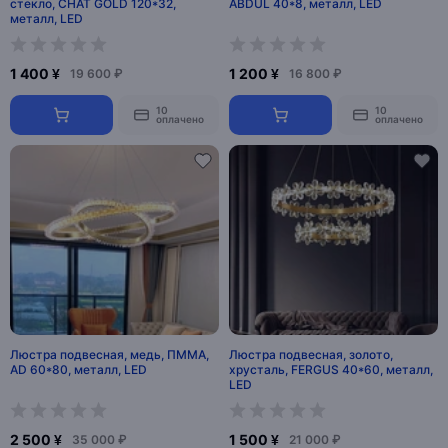
стекло, CHAT GOLD 120*32,
ABDUL 40*8, металл, LED
металл, LED
1 400 ¥
1 200 ¥
19 600 ₽
16 800 ₽
10
10
оплачено
оплачено
Люстра подвесная, медь, ПММА,
Люстра подвесная, золото,
AD 60*80, металл, LED
хрусталь, FERGUS 40*60, металл,
LED
2 500 ¥
1 500 ¥
35 000 ₽
21 000 ₽