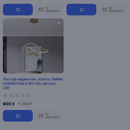
10
10
оплачено
оплачено
Люстра подвесная, золото, ПММА,
JOSEPH GOLD 60*120, металл,
LED
800 ¥
11 200 ₽
10
оплачено