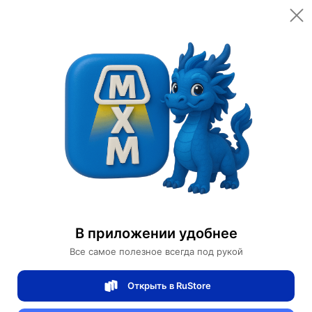
Открыть в приложении
Открыть
Главная
Категории
Светильники
Люстры
Люстра подвесная, черный, ПММА, AEGEN 90*30, металл, LED
Люстра подвесная, черный, ПММА,
AEGEN 90*30, металл, LED
В приложении удобнее
Все самое полезное всегда под рукой
0 отзывов
0
Открыть в RuStore
Магазин Table lamps