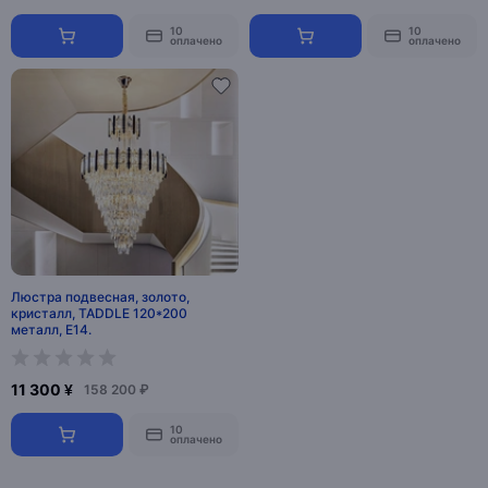
10
10
оплачено
оплачено
Люстра подвесная, золото,
кристалл, TADDLE 120*200
металл, E14.
11 300 ¥
158 200 ₽
10
оплачено