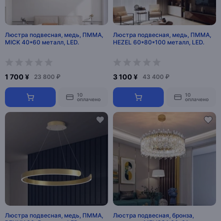
Люстра подвесная, медь, ПММА,
Люстра подвесная, медь, ПММА,
MICK 40*60 металл, LED.
HEZEL 60*80*100 металл, LED.
1 700 ¥
3 100 ¥
23 800 ₽
43 400 ₽
10
10
оплачено
оплачено
Люстра подвесная, медь, ПММА,
Люстра подвесная, бронза,