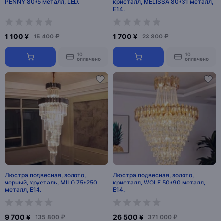
PENNY 80*5 металл, LED.
кристалл, MELISSA 80*31 металл,
E14.
1 100 ¥
1 700 ¥
15 400 ₽
23 800 ₽
10
10
оплачено
оплачено
Люстра подвесная, золото,
Люстра подвесная, золото,
черный, хрусталь, MILO 75*250
кристалл, WOLF 50*90 металл,
металл, E14.
E14.
9 700 ¥
26 500 ¥
135 800 ₽
371 000 ₽