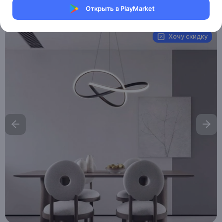
Открыть в PlayMarket
Артикул:
MXM8026506407
Хочу скидку