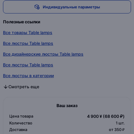
Индивидуальные параметры
Полезные ссылки
Все товары Table lamps
Все люстры Table lamps
Все дизайнерские люстры Table lamps
Все люстры Table lamps
Все люстры в категории
Все дизайнерские люстры в категории
Все люстры в категории
Смотреть еще
Ваш заказ
Цена товара
4 900 ¥
(68 600 ₽)
Количество
1
шт.
Доставка
от 350 ₽