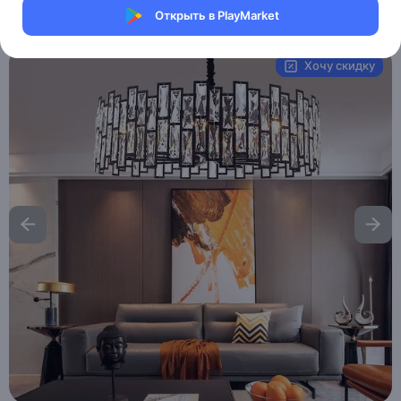
Открыть в PlayMarket
Артикул:
MAI_HE_MAI_AYDOILUN
Хочу скидку