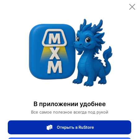
Открыть в приложении
Открыть
Главная
Категории
Светильники
Люстры
Люстра подвесная ERDEN 100*25 золото, стекло, металл, Е14.
Люстра подвесная ERDEN 100*25 золото,
стекло, металл, Е14.
В приложении удобнее
Все самое полезное всегда под рукой
0 отзывов
0
Открыть в RuStore
Магазин Table lamps