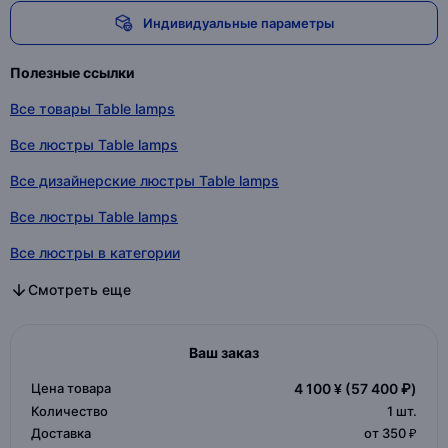
Индивидуальные параметры
Полезные ссылки
Все товары Table lamps
Все люстры Table lamps
Все дизайнерские люстры Table lamps
Все люстры Table lamps
Все люстры в категории
Все дизайнерские люстры в категории
Все люстры в категории
Смотреть еще
Ваш заказ
Цена товара
4 100 ¥
(57 400 ₽)
Количество
1
шт.
Доставка
от 350 ₽