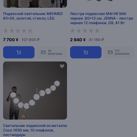
Подвесной светильник MEHMED
Люстра подвесная MAI HE MAI
85*30, золотой, стекло, LED.
черная. 80*13 см. JENNA - люстра
черная 12 плафонов, G9, 41 Вт
7 700 ¥
2 940 ¥
107 800 ₽
41 160 ₽
10
117
оплачено
оплачено
Светильник подвесной из металла
Coco 1650 мм, 10 плафонов,
постмодерн