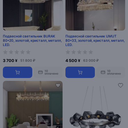
Подвесной светильник BURAK
Подвесной светильник UMUT
80*20, золотой, кристалл, металл,
80*33, золотой, кристалл, металл,
LED.
LED.
3 700 ¥
4 500 ¥
51 800 ₽
63 000 ₽
10
10
оплачено
оплачено