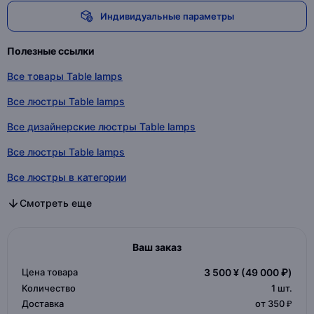
Индивидуальные параметры
Полезные ссылки
Все товары Table lamps
Все люстры Table lamps
Все дизайнерские люстры Table lamps
Все люстры Table lamps
Все люстры в категории
Все дизайнерские люстры в категории
Все люстры в категории
Смотреть еще
Ваш заказ
Цена товара
3 500 ¥
(49 000 ₽)
Количество
1
шт.
Доставка
от 350 ₽