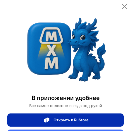
Открыть в приложении
Открыть
Главная
Категории
Светильники
Люстры
Люстра подвесная ERDEN 80*25 золото, стекло, металл, Е14.
Люстра подвесная ERDEN 80*25 золото,
стекло, металл, Е14.
В приложении удобнее
Все самое полезное всегда под рукой
0 отзывов
0
Открыть в RuStore
Магазин Table lamps