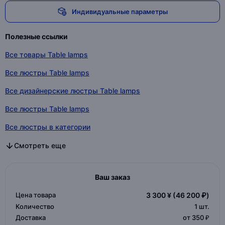
Индивидуальные параметры
Полезные ссылки
Все товары Table lamps
Все люстры Table lamps
Все дизайнерские люстры Table lamps
Все люстры Table lamps
Все люстры в категории
Все дизайнерские люстры в категории
Все люстры в категории
Смотреть еще
Ваш заказ
Цена товара
3 300 ¥
(46 200 ₽)
Количество
1
шт.
Доставка
от 350 ₽