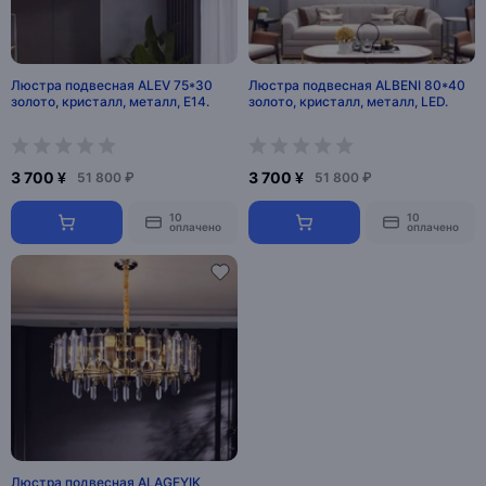
Люстра подвесная ALEV 75*30
Люстра подвесная ALBENI 80*40
золото, кристалл, металл, E14.
золото, кристалл, металл, LED.
3 700 ¥
3 700 ¥
51 800 ₽
51 800 ₽
10
10
оплачено
оплачено
Люстра подвесная ALAGEYIK