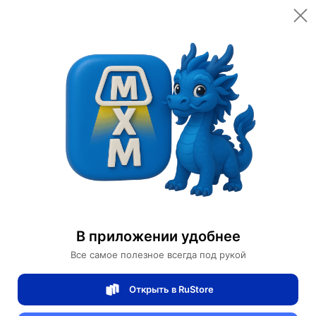
Открыть в приложении
Открыть
Главная
Категории
Светильники
Люстры
Люстра подвесная FATMA 80*30 бронза, хрусталь, металл, LED.
Люстра подвесная FATMA 80*30 бронза,
хрусталь, металл, LED.
В приложении удобнее
Все самое полезное всегда под рукой
0 отзывов
0
Открыть в RuStore
Магазин Table lamps