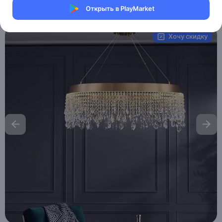
Открыть в PlayMarket
Артикул:
MAI_HE__MAI_FATMA
Хочу скидку