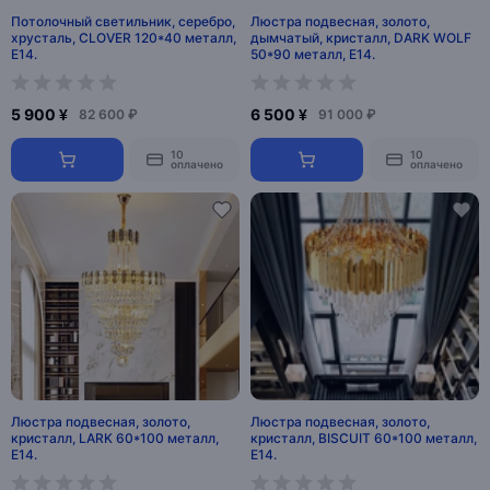
Потолочный светильник, серебро,
Люстра подвесная, золото,
хрусталь, CLOVER 120*40 металл,
дымчатый, кристалл, DARK WOLF
Е14.
50*90 металл, E14.
5 900 ¥
6 500 ¥
82 600 ₽
91 000 ₽
10
10
оплачено
оплачено
Люстра подвесная, золото,
Люстра подвесная, золото,
кристалл, LARK 60*100 металл,
кристалл, BISCUIT 60*100 металл,
E14.
E14.