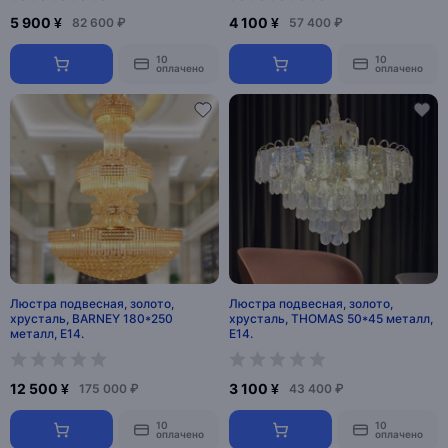
5 900 ¥
4 100 ¥
82 600 ₽
57 400 ₽
10
10
оплачено
оплачено
Люстра подвесная, золото,
Люстра подвесная, золото,
хрусталь, BARNEY 180*250
хрусталь, THOMAS 50*45 металл,
металл, E14.
E14.
12 500 ¥
3 100 ¥
175 000 ₽
43 400 ₽
10
10
оплачено
оплачено