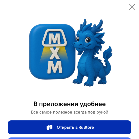
Открыть в приложении
Открыть
Главная
Категории
Светильники
Люстры
Люстра подвесная, хром, кристалл, ROSIE 80*35 металл, G9.
Люстра подвесная, хром, кристалл,
ROSIE 80*35 металл, G9.
В приложении удобнее
Все самое полезное всегда под рукой
0 отзывов
0
Открыть в RuStore
Магазин Table lamps