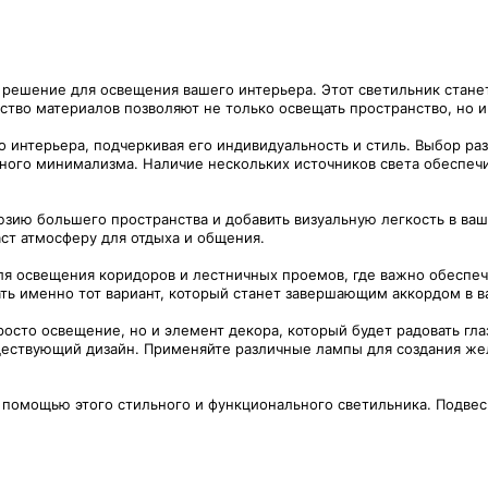
 решение для освещения вашего интерьера. Этот светильник стан
ство материалов позволяют не только освещать пространство, но и
нтерьера, подчеркивая его индивидуальность и стиль. Выбор раз
нного минимализма. Наличие нескольких источников света обеспеч
зию большего пространства и добавить визуальную легкость в ваш
аст атмосферу для отдыха и общения.
ля освещения коридоров и лестничных проемов, где важно обеспеч
ть именно тот вариант, который станет завершающим аккордом в 
сто освещение, но и элемент декора, который будет радовать глаз
ествующий дизайн. Применяйте различные лампы для создания жела
 помощью этого стильного и функционального светильника. Подвес