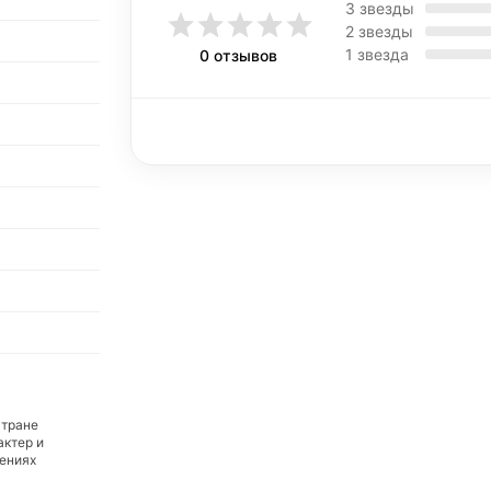
3 звезды
2 звезды
1 звезда
0 отзывов
стране
актер и
дениях