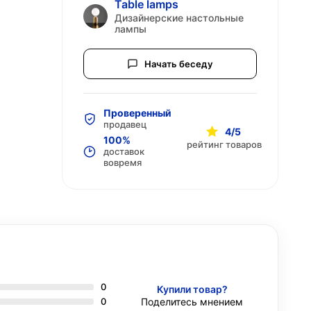
Table lamps
Дизайнерские настольные
лампы
Начать беседу
Проверенный
продавец
4/5
100%
рейтинг товаров
доставок
вовремя
0
Купили товар?
0
Поделитесь мнением