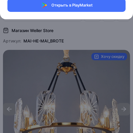
Открыть в PlayMarket
0 отзывов
0
Магазин Weller Store
Артикул:
MAI-HE-MAI_BROTE
Хочу скидку