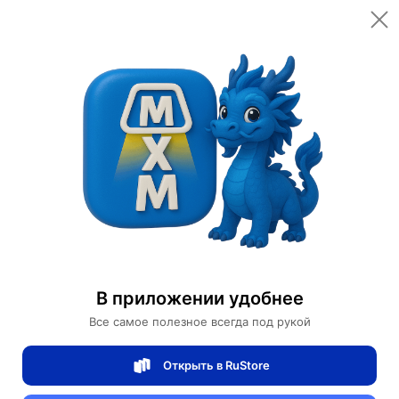
Открыть в приложении
Открыть
Главная
Категории
Мебель для дома и офиса
Освещение для дома
Дизайнерские светильники
Подвесные светильники
подвесные светильники из металла
В приложении удобнее
Люстра подвесная MAI HE MAI бронза. 60*45 см. BROTE - топ светильник, E14, 25 Вт
Все самое полезное всегда под рукой
Люстра подвесная MAI HE MAI бронза.
Открыть в RuStore
60*45 см. BROTE - топ светильник, E14,
25 Вт