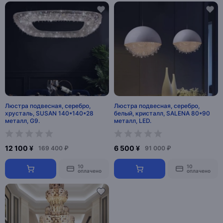
Люстра подвесная, серебро,
Люстра подвесная, серебро,
хрусталь, SUSAN 140*140*28
белый, кристалл, SALENA 80*90
металл, G9.
металл, LED.
12 100 ¥
6 500 ¥
169 400 ₽
91 000 ₽
10
10
оплачено
оплачено