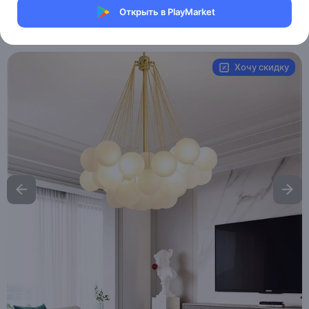
Магазин Table lamps
Открыть в PlayMarket
Артикул:
MXM0200543978
Хочу скидку