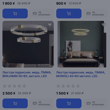
1 900 ¥
900 ¥
26 600 ₽
12 600 ₽
10
10
оплачено
оплачено
Люстра подвесная, медь, ПММА,
Люстра подвесная, медь, ПММА,
BENJAMIN 50*80, металл, LED
MOWGLI 40*60 металл, LED.
2 500 ¥
1 500 ¥
35 000 ₽
21 000 ₽
10
10
оплачено
оплачено