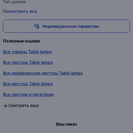
Тип цоколя
Посмотреть все
Индивидуальные параметры
Полезные ссылки
Все товары Table lamps
Все люстры Table lamps
Все дизайнерские люстры Table lamps
Все люстры Table lamps
Все люстры в категории
Все дизайнерские люстры в категории
Все люстры в категории
Смотреть еще
Ваш заказ