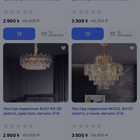
2 900 ¥
3 300 ¥
40 600 ₽
46 200 ₽
10
10
оплачено
оплачено
Люстра подвесная ALEV 40*26
Люстра подвесная AKGUL 80*57
золото, кристалл, металл, E14.
золото, стекло, металл, Е14.
2 900 ¥
3 900 ¥
40 600 ₽
54 600 ₽