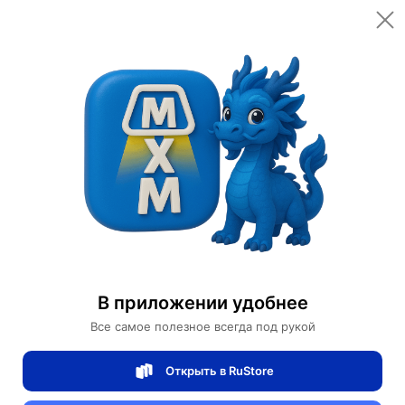
Открыть в приложении
Открыть
Главная
Категории
Светильники
Люстры
Люстра подвесная, медь, кристалл, GUNEY 80*25, металл, LED.
Люстра подвесная, медь, кристалл,
GUNEY 80*25, металл, LED.
В приложении удобнее
Все самое полезное всегда под рукой
0 отзывов
0
Открыть в RuStore
Магазин Table lamps