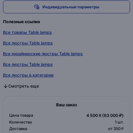
Индивидуальные параметры
Полезные ссылки
Все товары Table lamps
Все люстры Table lamps
Все дизайнерские люстры Table lamps
Все люстры Table lamps
Все люстры в категории
Все дизайнерские люстры в категории
Все люстры в категории
Смотреть еще
Ваш заказ
Цена товара
4 500 ¥
(63 000 ₽)
Количество
1
шт.
Доставка
от 350 ₽