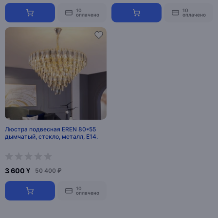
10
10
оплачено
оплачено
Люстра подвесная EREN 80*55
дымчатый, стекло, металл, Е14.
3 600 ¥
50 400 ₽
10
оплачено