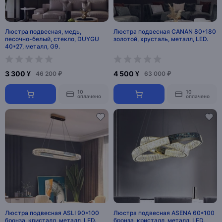
Люстра подвесная, медь,
Люстра подвесная CANAN 80*180
песочно-белый, стекло, DUYGU
золотой, хрусталь, металл, LED.
40*27, металл, G9.
3 300 ¥
4 500 ¥
46 200 ₽
63 000 ₽
10
10
оплачено
оплачено
Люстра подвесная ASLI 90*100
Люстра подвесная ASENA 60*100
бронза, кристалл, металл, LED.
бронза, кристалл, металл, LED.