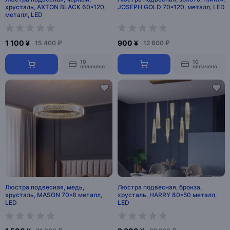
хрусталь, AXTON BLACK 60*120,
JOSEPH GOLD 70*120, металл, LED
металл, LED
1 100 ¥
900 ¥
15 400 ₽
12 600 ₽
10
10
оплачено
оплачено
Люстра подвесная, медь,
Люстра подвесная, бронза,
хрусталь, MASON 70*8 металл,
хрусталь, HARRY 80*50 металл,
LED
LED