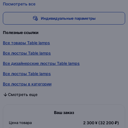
Посмотреть все
Индивидуальные параметры
Полезные ссылки
Все товары Table lamps
Все люстры Table lamps
Все дизайнерские люстры Table lamps
Все люстры Table lamps
Все люстры в категории
Все дизайнерские люстры в категории
Все люстры в категории
Смотреть еще
Ваш заказ
Цена товара
2 300 ¥
(32 200 ₽)