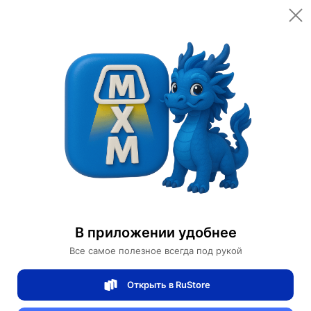
Открыть в приложении
Открыть
Главная
Категории
Светильники
Люстры
Люстра подвесная, медь, ПММА, ABBAS GOLD 60*80, металл, LED
Люстра подвесная, медь, ПММА, ABBAS
GOLD 60*80, металл, LED
В приложении удобнее
Все самое полезное всегда под рукой
0 отзывов
0
Открыть в RuStore
Магазин Table lamps