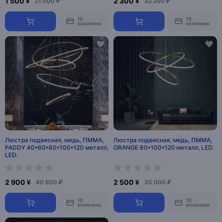
1 500 ¥
2 300 ¥
21 000 ₽
32 200 ₽
10
10
оплачено
оплачено
Люстра подвесная, медь, ПММА,
Люстра подвесная, медь, ПММА,
PADDY 40*60*80*100*120 металл,
ORANGE 80*100*120 металл, LED.
LED.
2 900 ¥
2 500 ¥
40 600 ₽
35 000 ₽
10
10
оплачено
оплачено