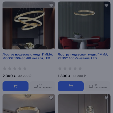
Люстра подвесная, медь, ПММА,
Люстра подвесная, медь, ПММА,
MOOSE 100*80*60 металл, LED.
PENNY 100*5 металл, LED.
2 300 ¥
1 300 ¥
32 200 ₽
18 200 ₽
10
10
оплачено
оплачено