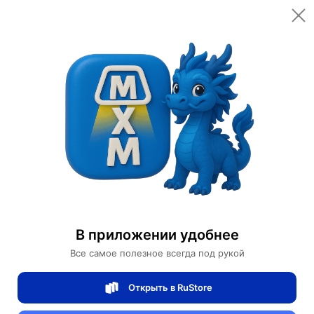
Открыть в приложении
Открыть
Главная
Категории
Светильники
Люстры
Люстра подвесная, медь, ПММА, CHARLEY 80*5 металл, LED.
Люстра подвесная, медь, ПММА,
CHARLEY 80*5 металл, LED.
В приложении удобнее
Все самое полезное всегда под рукой
0 отзывов
0
Открыть в RuStore
Магазин Table lamps