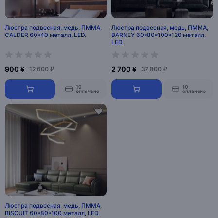
Люстра подвесная, медь, ПММА,
Люстра подвесная, медь, ПММА,
CALDER 60*40 металл, LED.
BARNEY 60*80*100*120 металл,
LED.
900 ¥
2 700 ¥
12 600 ₽
37 800 ₽
10
10
оплачено
оплачено
Люстра подвесная, медь, ПММА,
BISCUIT 60*80*100 металл, LED.