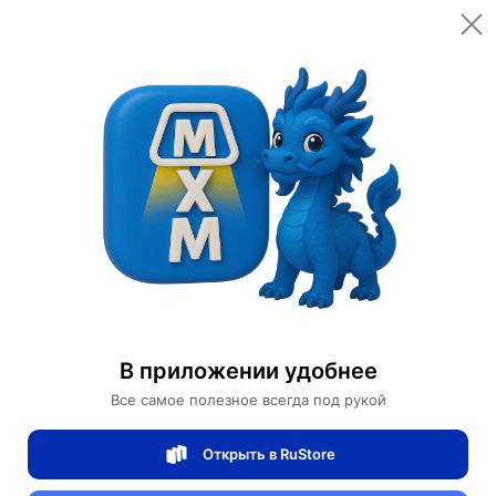
Открыть в приложении
Открыть
Главная
Категории
Светильники
Люстры
Люстра подвесная, медь, ПММА, IRON 40*60*80 металл, LED.
Люстра подвесная, медь, ПММА, IRON
40*60*80 металл, LED.
В приложении удобнее
Все самое полезное всегда под рукой
0 отзывов
0
Открыть в RuStore
Магазин Table lamps