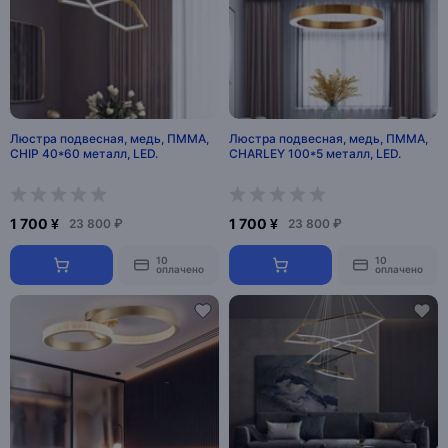
Люстра подвесная, медь, ПММА,
Люстра подвесная, медь, ПММА,
CHIP 40*60 металл, LED.
CHARLEY 100*5 металл, LED.
1 700 ¥
1 700 ¥
23 800 ₽
23 800 ₽
10
10
оплачено
оплачено