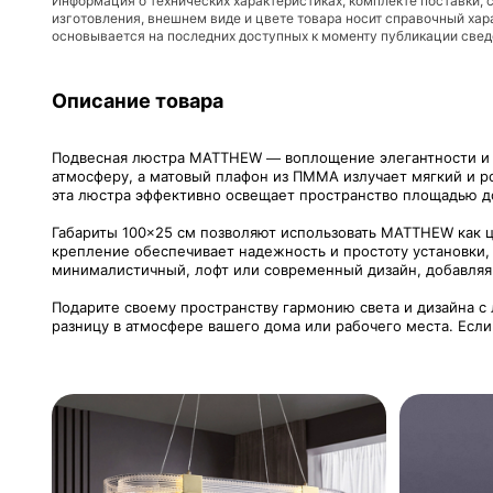
Информация о технических характеристиках, комплекте поставки, 
изготовления, внешнем виде и цвете товара носит справочный хар
основывается на последних доступных к моменту публикации све
Описание товара
Подвесная люстра MATTHEW — воплощение элегантности и с
атмосферу, а матовый плафон из ПММА излучает мягкий и р
эта люстра эффективно освещает пространство площадью до
Габариты 100×25 см позволяют использовать MATTHEW как ц
крепление обеспечивает надежность и простоту установки, 
минималистичный, лофт или современный дизайн, добавляя
Подарите своему пространству гармонию света и дизайна с
разницу в атмосфере вашего дома или рабочего места. Если