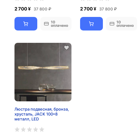
2 700 ¥
2 700 ¥
37 800 ₽
37 800 ₽
10
10
оплачено
оплачено
Люстра подвесная, бронза,
хрусталь, JACK 100*8
металл, LED