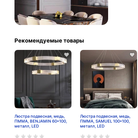
Рекомендуемые товары
Люстра подвесная, медь,
Люстра подвесная, медь,
ПММА, BENJAMIN 60*100,
ПММА, SAMUEL 100*100,
металл, LED
металл, LED