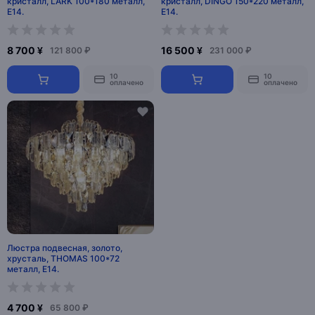
кристалл, LARK 100*180 металл,
кристалл, DINGO 150*220 металл,
E14.
E14.
8 700 ¥
16 500 ¥
121 800 ₽
231 000 ₽
10
10
оплачено
оплачено
Люстра подвесная, золото,
хрусталь, THOMAS 100*72
металл, E14.
4 700 ¥
65 800 ₽