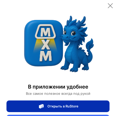
Открыть в приложении
Открыть
Главная
Категории
Светильники
Люстры
Люстра подвесная, медь, ПММА, RUBY 60*80*100 металл, LED.
Люстра подвесная, медь, ПММА, RUBY
60*80*100 металл, LED.
В приложении удобнее
Все самое полезное всегда под рукой
0 отзывов
0
Открыть в RuStore
Магазин Table lamps