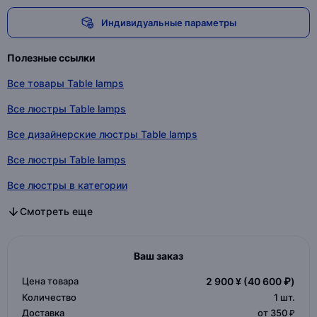
Индивидуальные параметры
Полезные ссылки
Все товары Table lamps
Все люстры Table lamps
Все дизайнерские люстры Table lamps
Все люстры Table lamps
Все люстры в категории
Все дизайнерские люстры в категории
Все люстры в категории
Смотреть еще
Ваш заказ
Цена товара
2 900 ¥
(40 600 ₽)
Количество
1
шт.
Доставка
от 350 ₽