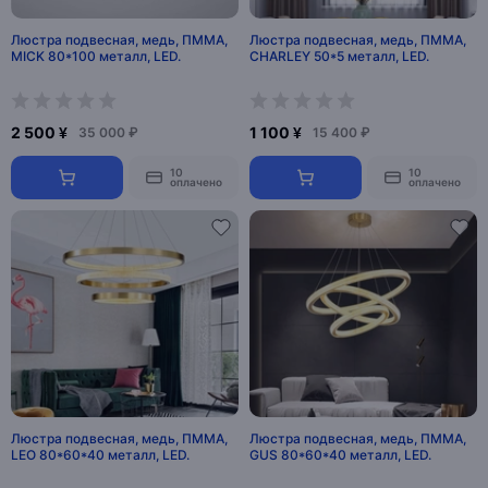
Люстра подвесная, медь, ПММА,
Люстра подвесная, медь, ПММА,
MICK 80*100 металл, LED.
CHARLEY 50*5 металл, LED.
2 500 ¥
1 100 ¥
35 000 ₽
15 400 ₽
10
10
оплачено
оплачено
Люстра подвесная, медь, ПММА,
Люстра подвесная, медь, ПММА,
LEO 80*60*40 металл, LED.
GUS 80*60*40 металл, LED.