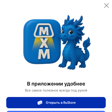
Открыть в приложении
Открыть
Главная
Категории
Светильники
Люстры
Люстра подвесная, медь, ПММА, SAMUEL 120*100, металл, LED
Люстра подвесная, медь, ПММА, SAMUEL
120*100, металл, LED
В приложении удобнее
Все самое полезное всегда под рукой
0 отзывов
0
Открыть в RuStore
Магазин Table lamps