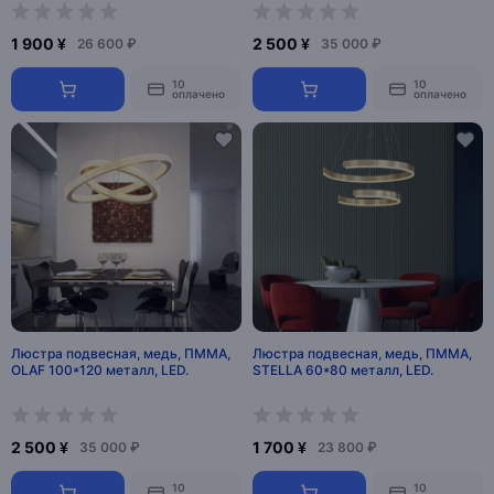
1 900 ¥
2 500 ¥
26 600 ₽
35 000 ₽
10
10
оплачено
оплачено
Люстра подвесная, медь, ПММА,
Люстра подвесная, медь, ПММА,
OLAF 100*120 металл, LED.
STELLA 60*80 металл, LED.
2 500 ¥
1 700 ¥
35 000 ₽
23 800 ₽
10
10