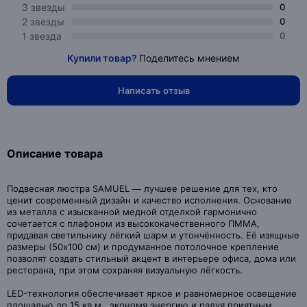
3 звезды
0
2 звезды
0
1 звезда
0
Купили товар?
Поделитесь мнением
Написать отзыв
Описание товара
Подвесная люстра SAMUEL — лучшее решение для тех, кто
ценит современный дизайн и качество исполнения. Основание
из металла с изысканной медной отделкой гармонично
сочетается с плафоном из высококачественного ПММА,
придавая светильнику лёгкий шарм и утончённость. Её изящные
размеры (50x100 см) и продуманное потолочное крепление
позволят создать стильный акцент в интерьере офиса, дома или
ресторана, при этом сохраняя визуальную лёгкость.
LED-технология обеспечивает яркое и равномерное освещение
площадью до 15 кв.м., экономя энергию и радуя приятным