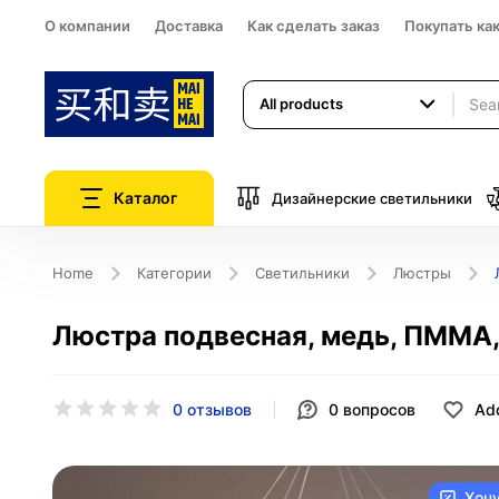
О компании
Доставка
Как сделать заказ
Покупать ка
All products
Каталог
Дизайнерские светильники
Home
Категории
Светильники
Люстры
Люстра подвесная, медь, ПММА,
0 отзывов
0
вопросов
Add
Хоч