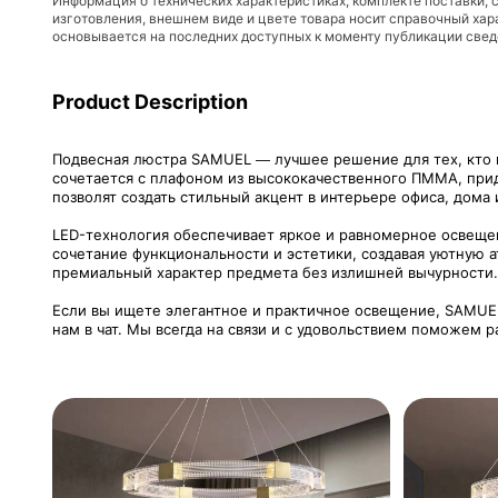
Информация о технических характеристиках, комплекте поставки, 
изготовления, внешнем виде и цвете товара носит справочный хар
основывается на последних доступных к моменту публикации све
Product Description
Подвесная люстра SAMUEL — лучшее решение для тех, кто 
сочетается с плафоном из высококачественного ПММА, прид
позволят создать стильный акцент в интерьере офиса, дома 
LED-технология обеспечивает яркое и равномерное освещен
сочетание функциональности и эстетики, создавая уютную а
премиальный характер предмета без излишней вычурности.
Если вы ищете элегантное и практичное освещение, SAMUE
нам в чат. Мы всегда на связи и с удовольствием поможем р