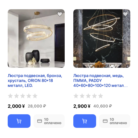
Люстра подвесная, бронза,
Люстра подвесная, медь,
хрусталь, ORION 80*18
ПММА, PADDY
металл, LED.
40*60*80*100*120 металл,
LED.
2,000 ¥
2,900 ¥
28,000 ₽
40,600 ₽
10
10
оплачено
оплачено