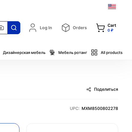
Cart
Log In
Orders
0 ₽
Дизайнерская мебель
Мебель ротанг
All products
Поделиться
UPC:
MXM8500802278