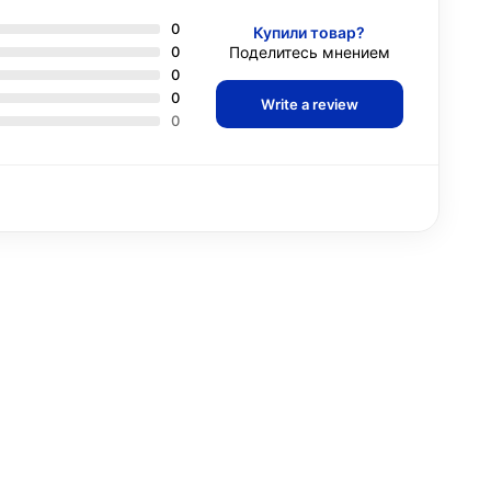
0
Купили товар?
0
Поделитесь мнением
0
0
Write a review
0