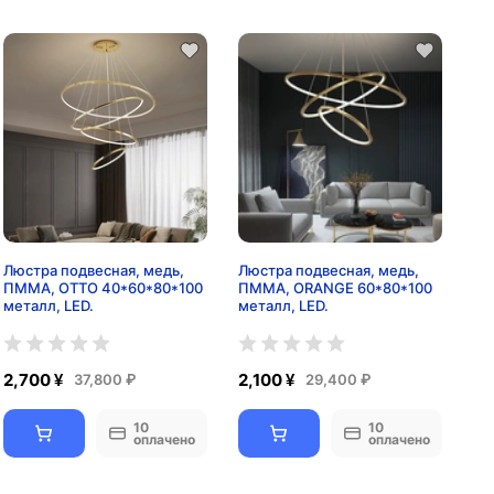
Люстра подвесная, медь,
Люстра подвесная, медь,
ПММА, OTTO 40*60*80*100
ПММА, ORANGE 60*80*100
металл, LED.
металл, LED.
2,700 ¥
2,100 ¥
37,800 ₽
29,400 ₽
10
10
оплачено
оплачено