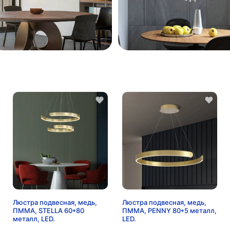
Люстра подвесная, медь,
Люстра подвесная, медь,
ПММА, STELLA 60*80
ПММА, PENNY 80*5 металл,
металл, LED.
LED.