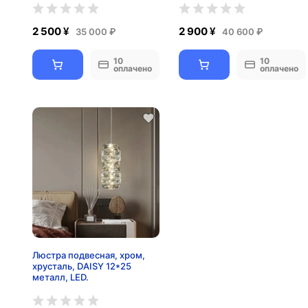
2 500 ¥
2 900 ¥
35 000 ₽
40 600 ₽
10
10
оплачено
оплачено
Люстра подвесная, хром,
хрусталь, DAISY 12*25
металл, LED.