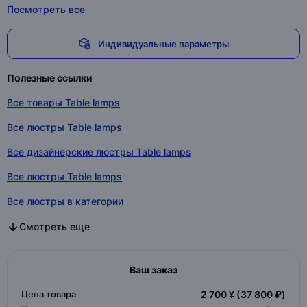
Посмотреть все
Индивидуальные параметры
Полезные ссылки
Все товары Table lamps
Все люстры Table lamps
Все дизайнерские люстры Table lamps
Все люстры Table lamps
Все люстры в категории
Все дизайнерские люстры в категории
Все люстры в категории
Смотреть еще
Ваш заказ
Цена товара
2 700 ¥
(37 800 ₽)