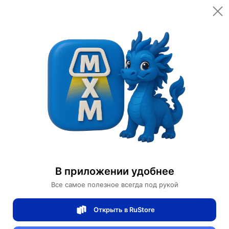
Открыть в приложении
Открыть
Главная
Категории
Светильники
Люстры
Люстра подвесная, медная, Elaxor, металл, 60*10 см, LED
Люстра подвесная, медная, Elaxor,
металл, 60*10 см, LED
В приложении удобнее
Все самое полезное всегда под рукой
0 отзывов
0
Открыть в RuStore
Магазин Table lamps