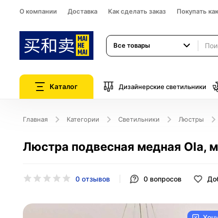
О компании
Доставка
Как сделать заказ
Покупать ка
Все товары
Каталог
Дизайнерские светильники
Главная
Категории
Светильники
Люстры
Люстра подвесная медная Ola, ме
0 отзывов
0
вопросов
До
Хоч