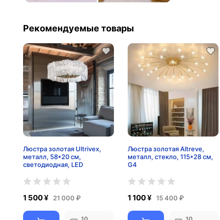
Рекомендуемые товары
Люстра золотая Ultrivex,
Люстра золотая Altreve,
металл, 58*20 см,
металл, стекло, 115*28 см,
светодиодная, LED
G4
1 500 ¥
1 100 ¥
21 000 ₽
15 400 ₽
10
10