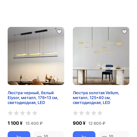
Люстра черный, белый
Люстра золотая Vellum,
Elysor, металл, 176*13 см,
металл, 125*40 см,
светодиодная, LED
светодиодная, LED
1 100 ¥
900 ¥
15 400 ₽
12 600 ₽
10
10