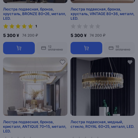
Люстра подвесная, бронза,
Люстра подвесная, бронза,
хрусталь, BRONZE 80*26, металл,
хрусталь, VINTAGE 80*36, металл,
LED.
LED.
1
5 300 ¥
5 300 ¥
74 200 ₽
74 200 ₽
12
10
оплачено
оплачено
Люстра подвесная, бронза,
Люстра подвесная, медный,
кристалл, ANTIQUE 70*15, металл,
стекло, ROYAL 60*25, металл, LED.
LED.