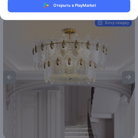
Открыть в PlayMarket
Артикул:
MAI__HE_MAI_CHEMES
Хочу скидку