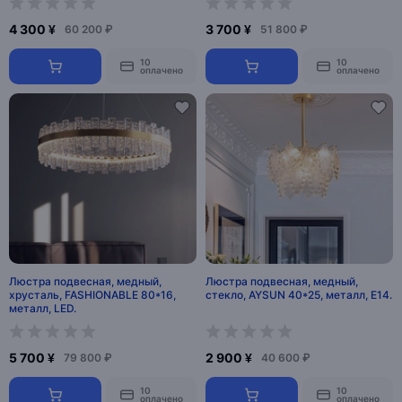
4 300 ¥
3 700 ¥
60 200 ₽
51 800 ₽
10
10
оплачено
оплачено
Люстра подвесная, медный,
Люстра подвесная, медный,
хрусталь, FASHIONABLE 80*16,
стекло, AYSUN 40*25, металл, E14.
металл, LED.
5 700 ¥
2 900 ¥
79 800 ₽
40 600 ₽
10
10
оплачено
оплачено