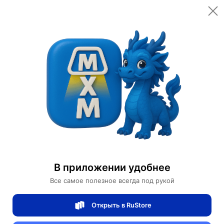
Открыть в приложении
Открыть
Главная
Категории
Светильники
Люстры
Люстра подвесная, медный, стекло, CHIMES 60*23, металл, E14.
Люстра подвесная, медный, стекло,
CHIMES 60*23, металл, E14.
В приложении удобнее
Все самое полезное всегда под рукой
0 отзывов
0
Открыть в RuStore
Магазин Table lamps