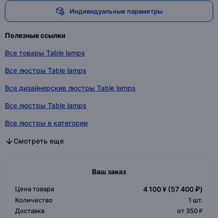
Индивидуальные параметры
Полезные ссылки
Все товары Table lamps
Все люстры Table lamps
Все дизайнерские люстры Table lamps
Все люстры Table lamps
Все люстры в категории
Все дизайнерские люстры в категории
Все люстры в категории
Смотреть еще
Ваш заказ
Цена товара
4 100 ¥
(57 400 ₽)
Количество
1
шт.
Доставка
от 350 ₽