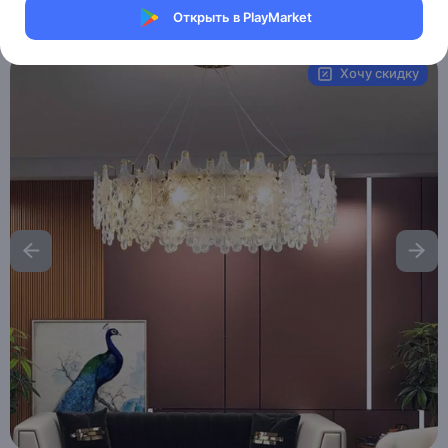
Открыть в PlayMarket
Артикул:
MAI_HE__MAI_MELODY
Хочу скидку