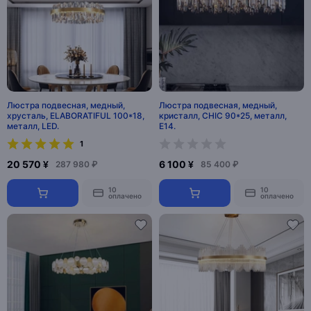
Люстра подвесная, медный,
Люстра подвесная, медный,
хрусталь, ELABORATIFUL 100*18,
кристалл, CHIC 90*25, металл,
металл, LED.
E14.
1
20 570 ¥
6 100 ¥
287 980 ₽
85 400 ₽
10
10
оплачено
оплачено