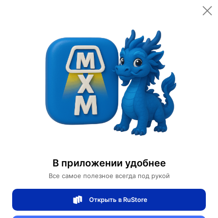
Открыть в приложении
Открыть
Главная
Категории
Светильники
Люстры
Люстра подвесная, медный, стекло, MELODY 80*24, металл, E14.
Люстра подвесная, медный, стекло,
MELODY 80*24, металл, E14.
В приложении удобнее
Все самое полезное всегда под рукой
0 отзывов
0
Открыть в RuStore
Магазин Table lamps