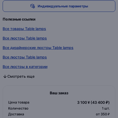
Индивидуальные параметры
Полезные ссылки
Все товары Table lamps
Все люстры Table lamps
Все дизайнерские люстры Table lamps
Все люстры Table lamps
Все люстры в категории
Все дизайнерские люстры в категории
Все люстры в категории
Смотреть еще
Ваш заказ
Цена товара
3 100 ¥
(43 400 ₽)
Количество
1
шт.
Доставка
от 350 ₽